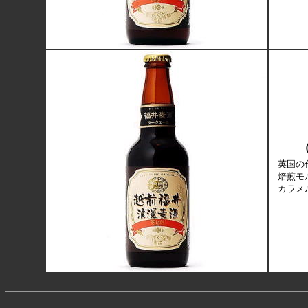
英国の
焙煎モ
カラメ